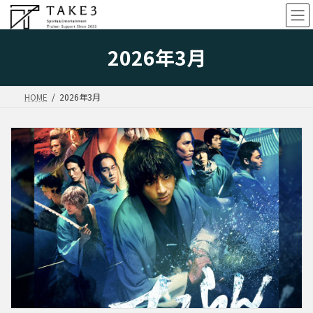
コ
ナ
ン
ビ
テ
ゲ
ン
ー
2026年3月
ツ
シ
へ
ョ
ス
ン
HOME
2026年3月
キ
に
ッ
移
プ
動